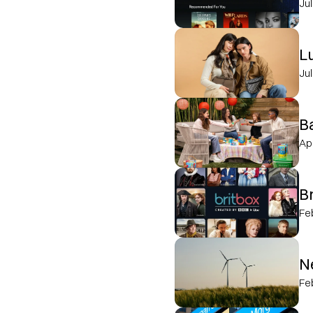
Ju
L
Ju
B
Ap
B
Fe
N
Fe