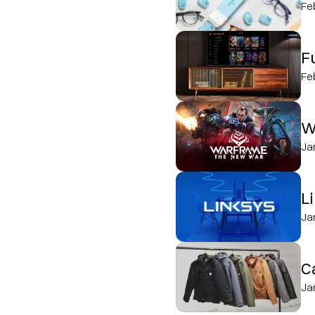
Fe
F
Fe
W
Ja
L
Ja
C
Ja