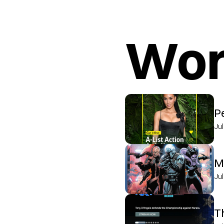
Wor
P
Ju
M
Ju
T