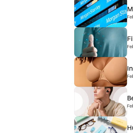
M
Fe
F
Fe
I
Fe
B
Fe
H